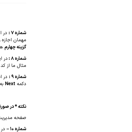
شماره ۷ :
در ا
مهمان اجازه و
گزینه چهارم
هر کس
شماره ۸ :
در ا
مثال ما از کد یکتا ۱۲۳۴۵۶ است
شماره ۹ :
در ای
دکمه
Next
به 
نکته * در صورت
صفحه مدیریت 
شماره ۱۰ –
در ا