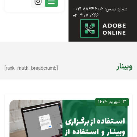
شماره تماس؛ 2002 8844 021 -
0466 9107 021
وبینار
[rank_math_breadcrumb]
13 شهریور 1404