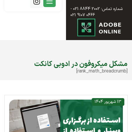
شماره تماس؛ 2002 8844 021 -
0466 9107 021
مشکل میکروفون در ادوبی کانکت
[rank_math_breadcrumb]
13 شهریور 1404