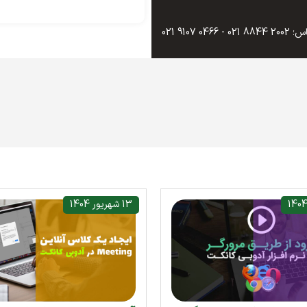
0466 9107 021
13 شهریور 1404