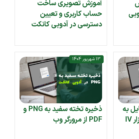
س
آموزش تصویری ساخت
 در ادوبی
حساب کاربری و تعیین
دسترسی در آدوبی کانکت
13 شهریور 1404
یل به
ذخیره تخته سفید به PNG و
عنوان وب کم با نرم افزار IV
PDF از مرورگر وب