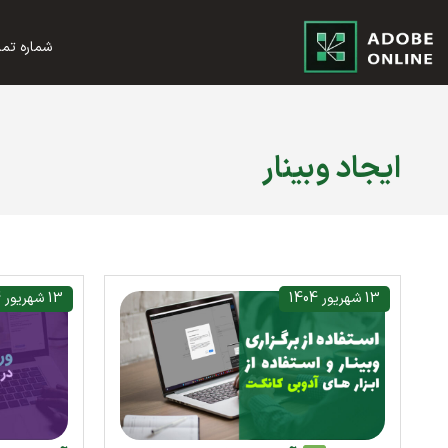
شماره تماس؛ 2002 8844 021 - 
ایجاد وبینار
13 شهریور 1404
13 شهریور 1404