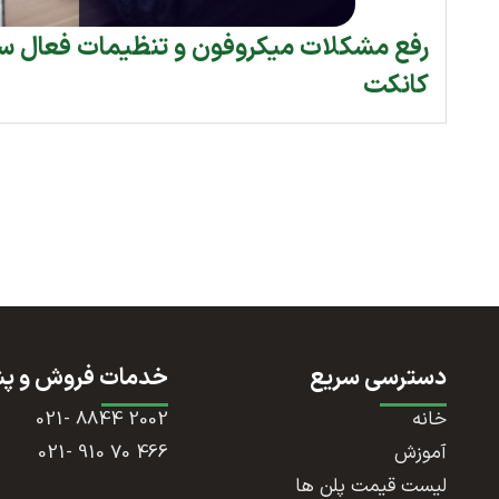
رفع مشکلات میکروفون و تنظیمات فعال سازی
کانکت
دسترسی سریع
خدمات فروش و پش
خانه
2002 8844 -021
آموزش
466 70 910 -021
لیست قیمت پلن ها