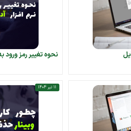
یل
نحوه تغییر رمز ورود به نرم اف
11 تیر 1404