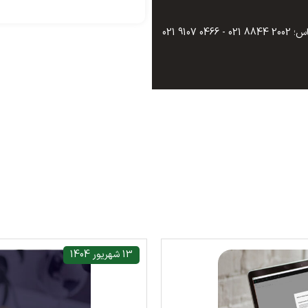
0466 9107 021
13 شهریور 1404