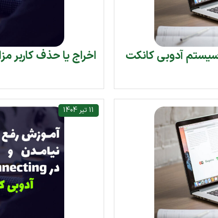
 سیستم آدوبی کانکت
اخراج یا حذف کاربر مز
11 تیر 1404