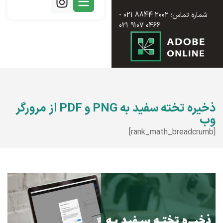
شماره تماس؛ 2002 8844 021 -
0466 9107 021
ذخیره تخته سفید به PNG و PDF از مرورگر
وب
[rank_math_breadcrumb]